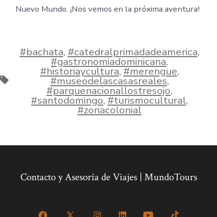
Nuevo Mundo. ¡Nos vemos en la próxima aventura!
#bachata
,
#catedralprimadadeamerica
,
#gastronomiadominicana
,
#historiaycultura
,
#merengue
,
Tags
#museodelascasasreales
,
#parquenacionallostresojo
,
#santodomingo
,
#turismocultural
,
#zonacolonial
Contacto y Asesoría de Viajes | MundoTours