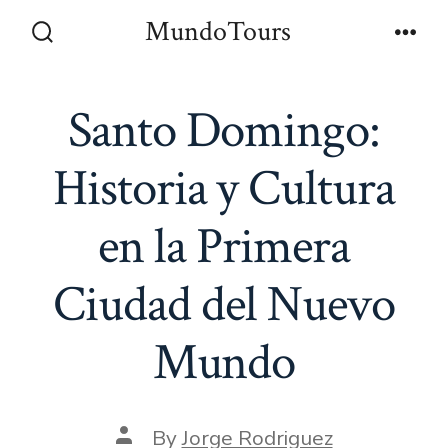
Skip
MundoTours
to
Search
Men
Toggle
content
Santo Domingo:
Historia y Cultura
en la Primera
Ciudad del Nuevo
Mundo
Post
By
Jorge Rodriguez