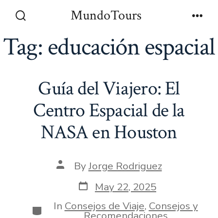
Skip
MundoTours
to
Search
Men
Toggle
Tag:
educación espacial
content
Guía del Viajero: El
Centro Espacial de la
NASA en Houston
Post
By
Jorge Rodriguez
author
Post
May 22, 2025
date
In
Consejos de Viaje
,
Consejos y
Categories
Recomendaciones